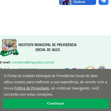
E-mail:
ouvidoria@impsjales.com.br
Telefone:
(17) 3632-6906
O Portal do Instituto Municipal de Previdência Social de Jales
Endereço:
Rua 7,nº2072-Centro-
Jales/SP-CEP:15700-014
utiliza cookies para melhorar a sua experiência, de acordo com a
nossa
Política de Privacidade
, ao continuar navegando, você
concorda com estas condições.
Continuar